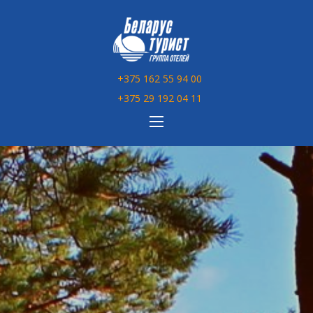
Перейти
к
содержимому
+375 162 55 94 00
+375 29 192 04 11