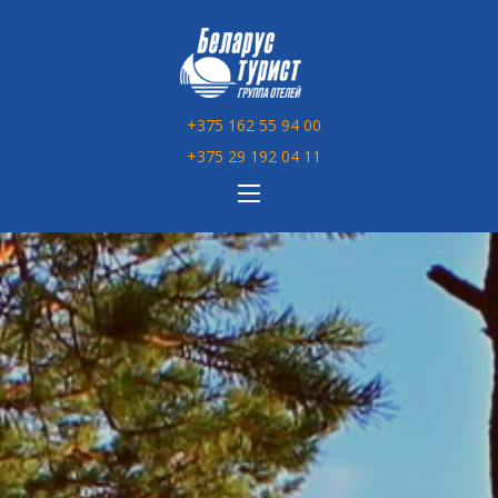
Перейти
к
содержимому
+375 162 55 94 00
+375 29 192 04 11